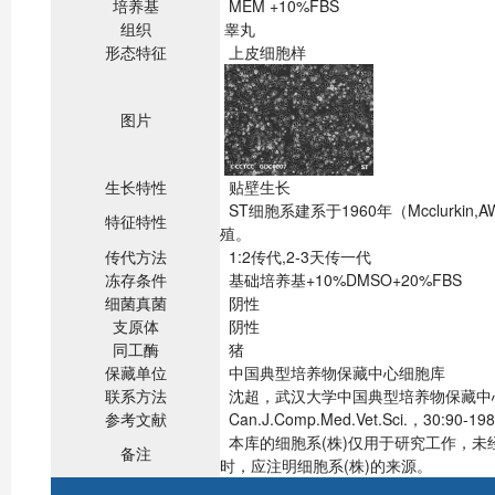
培养基
MEM +10%FBS
组织
睾丸
形态特征
上皮细胞样
图片
生长特性
贴壁生长
ST细胞系建系于1960年（Mcclur
特征特性
殖。
传代方法
1:2传代,2-3天传一代
冻存条件
基础培养基+10%DMSO+20%FBS
细菌真菌
阴性
支原体
阴性
同工酶
猪
保藏单位
中国典型培养物保藏中心细胞库
联系方法
沈超，武汉大学中国典型培养物保藏中心，43007
参考文献
Can.J.Comp.Med.Vet.Sci.，30:90-198
本库的细胞系(株)仅用于研究工作，
备注
时，应注明细胞系(株)的来源。