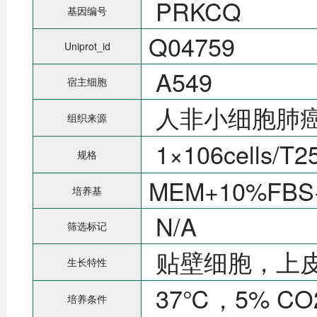
PRKCQ
基因编号
Q04759
Uniprot_id
A549
宿主细胞
人非小细胞肺
组织来源
1×106cells/
规格
MEM+10%FBS
培养基
N/A
筛选标记
贴壁细胞，上
生长特性
37℃，5% C
培养条件