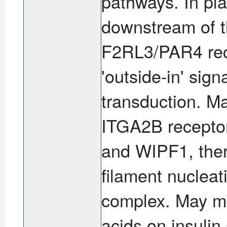
pathways. In pla
downstream of 
F2RL3/PAR4 recep
'outside-in' sig
transduction. Ma
ITGA2B receptor
and WIPF1, there
filament nucleat
complex. May med
acids on insulin