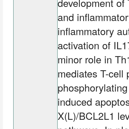
development of 
and inflammator
inflammatory au
activation of IL
minor role in T
mediates T-cell 
phosphorylating
induced apoptos
X(L)/BCL2L1 le