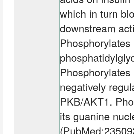
which in turn b
downstream acti
Phosphorylates 
phosphatidylglyc
Phosphorylates 
negatively regula
PKB/AKT1. Phos
its guanine nucl
(PubMed:23509