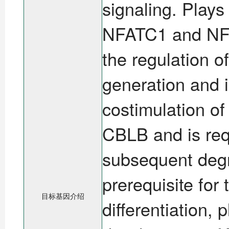
signaling. Plays
NFATC1 and NFAT
the regulation o
generation and i
costimulation o
CBLB and is requ
subsequent degr
prerequisite for
目标基因介绍
differentiation, 