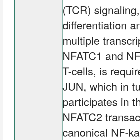
(TCR) signaling, 
differentiation a
multiple transcr
NFATC1 and NF
T-cells, is requ
JUN, which in tu
participates in
NFATC2 transacti
canonical NF-ka