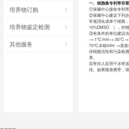
一、细胞株专利寄存
培养物订购
①
保藏中心接收专利寄
②
保藏中心建议下列
常规消化成单个细胞，加
培养物鉴定检测
10%DMSO ），对
③
有条件的单位建议冻
→-1℃/min→-3
其他服务
70℃冰箱24hr 
④
细胞活性和污染检测
养。
⑤
寄存人应用干冰寄送
佳。如果随身携带，