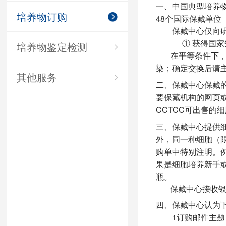
一、
中国典型培养
培养物订购
48
个国际保藏单位
保藏中心仅向
培养物鉴定检测
①
获得国家
在平等条件下
染；确定交换后请
其他服务
二、
保藏中心保藏
要保藏机构的网页
CCTCC
可出售的细
三、
保藏中心提供
外，同一种细胞（
购单中特别注明。
果是细胞培养新手
瓶。
保藏中心接收
四、
保藏中心认为
1
订购邮件主题