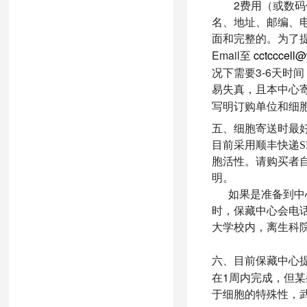
2
费用（或数码
名、地址、邮编、
面和完整的。为了
Email
cctcccell
至
3-6
况下需要
天时间
易失真，且本中心
写明订购单位和细
五、
细胞寄送时最
目前采用顺丰快递S
胞活性。请购买者
明。
如果是准备到中
时，保藏中心会电
大学校内，离生科
六、
目前保藏中心
1
在
周内完成，但某
于细胞的特殊性，