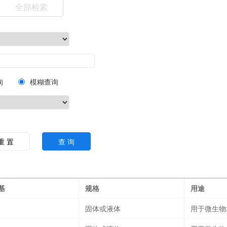
全部检索
询
模糊查询
重 置
查 询
基
规格
用途
固体或液体
用于微生物