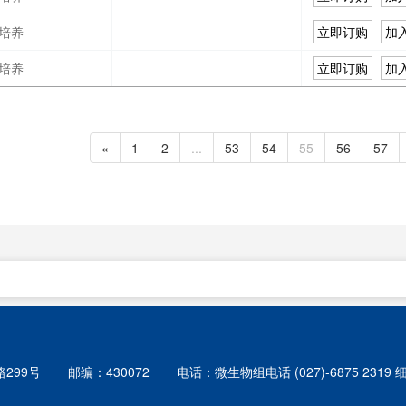
培养
立即订购
加
培养
立即订购
加
«
1
2
...
53
54
55
56
57
299号
邮编：430072
电话：微生物组电话 (027)-6875 2319 细