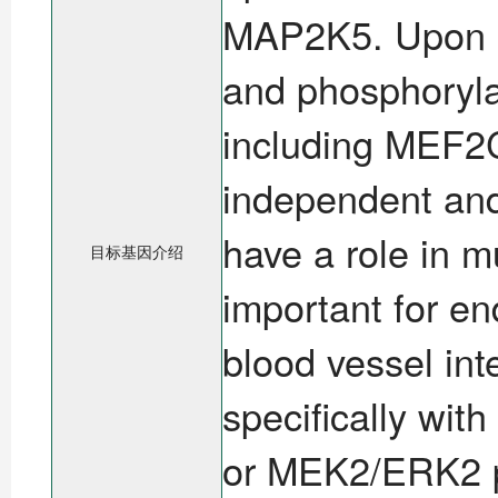
MAP2K5. Upon act
and phosphoryla
including MEF2
independent an
have a role in m
目标基因介绍
important for en
blood vessel in
specifically wi
or MEK2/ERK2 p