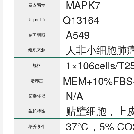
MAPK7
基因编号
Q13164
Uniprot_id
A549
宿主细胞
人非小细胞肺
组织来源
1×106cells/
规格
MEM+10%FBS
培养基
N/A
筛选标记
贴壁细胞，上
生长特性
37℃，5% C
培养条件