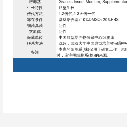
培养基
Grace's Insect Medium, Supplement
生长特性
贴壁生长
传代方法
1:2传代,2-3天传一代
冻存条件
基础培养基+10%DMSO+20%FBS
细菌真菌
阴性
支原体
阴性
保藏单位
中国典型培养物保藏中心细胞库
联系方法
沈超，武汉大学中国典型培养物保藏中心，43007
本库的细胞系(株)仅用于研究工作，
备注
时，应注明细胞系(株)的来源。