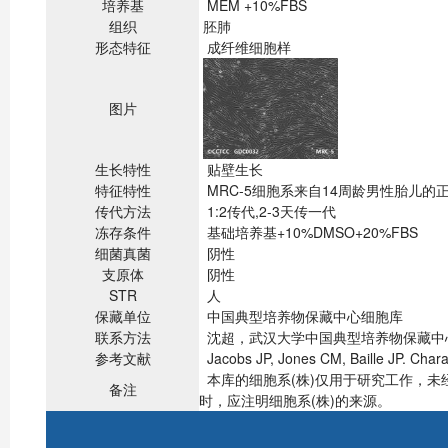
培养基
MEM +10%FBS
组织
胚肺
形态特征
成纤维细胞样
图片
生长特性
贴壁生长
特征特性
MRC-5细胞系来自14周龄男性胎儿的
传代方法
1:2传代,2-3天传一代
冻存条件
基础培养基+10%DMSO+20%FBS
细菌真菌
阴性
支原体
阴性
STR
人
保藏单位
中国典型培养物保藏中心细胞库
联系方法
沈超，武汉大学中国典型培养物保藏中心，43007
参考文献
Jacobs JP, Jones CM, Baille JP. Chara
本库的细胞系(株)仅用于研究工作，
备注
时，应注明细胞系(株)的来源。